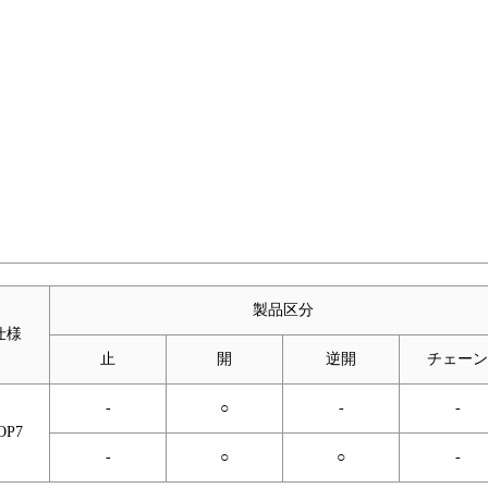
製品区分
仕様
止
開
逆開
チェーン
-
○
-
-
OP7
-
○
○
-