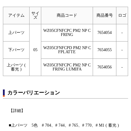
サイ
アイテム
商品コード
商品番号
ロゴ
ズ
WZ05CFNFCPC PM2 NP C
上パーツ
7654054
-
FRING
WZ05CFNFCPD PM2 NP C
下パーツ
05
7654055
-
FPLATTE
上パーツ (
WZ05CFNFCPC PM2 NP C
7654056
-
蓄光 )
FRING LUMIFA
カラーバリエーション
【詳細】
■上パーツ 5色 # 704、# 744、# 765、# 770、# M1 ( 蓄光 )