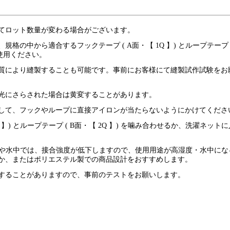
てロット数量が変わる場合がございます。
、規格の中から適合するフックテープ ( A面・【 1Q 】) とループテープ (
ご使用ください。
) は、材質により縫製することも可能です。事前にお客様にて縫製試作試験をお
光にさらされた場合は黄変することがあります。
して、フックやループに直接アイロンが当たらないようにかけてくださ
 】) とループテープ ( B面・【 2Q 】) を噛み合わせるか、洗濯ネット
上 ) や水中では、接合強度が低下しますので、使用用途が高湿度・水中にな
か、またはポリエステル製での商品設計をおすすめします。
色落ちすることがありますので、事前のテストをお願いします。