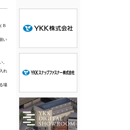
 B
願い
い。
に入れ
る場