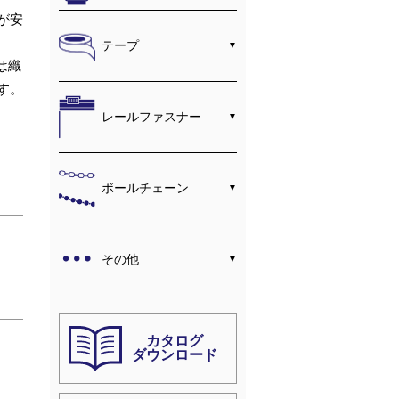
が安
テープ
 は織
す。
レールファスナー
ボールチェーン
その他
カタログ
ダウンロード