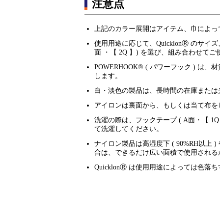
注意点
上記のカラー展開はアイテム、巾によっ
使用用途に応じて、QuicklonⓇ のサイズ
面 ・【 2Q 】) を選び、組み合わせて
POWERHOOK® ( パワーフック 
します。
白・淡色の製品は、長時間の在庫または
アイロンは裏面から、もしくは当て布を
洗濯の際は、フックテープ ( A面・【 1Q
て洗濯してください。
ナイロン製品は高湿度下 ( 90%RH以
合は、できるだけ広い面積で使用される
QuicklonⓇ は使用用途によっては