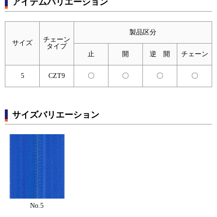
アイテムバリエーション
製品区分
チェーン
サイズ
タイプ
止
開
逆 開
チェーン
5
CZT9
〇
〇
〇
〇
サイズバリエーション
No.5