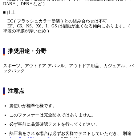
DAB＊、DFB＊など )
■ 仕上
EC ( フラッシュカラー塗装 ) との組み合わせは不可
EF、C6、NS、X6、I、GS は摺動が重くなる傾向にあります。 (
塗装の塗膜が厚いため )
推奨用途・分野
スポーツ、アウトドア アパレル、アウトドア用品、カジュアル、バ
ックパック
注意点
裏使いが標準仕様です。
このファスナーは完全防水ではありません。
必ず事前に品質確認テストを行ってください。
熱圧着をされる場合は必ずお客様でテストしていただき、 別途