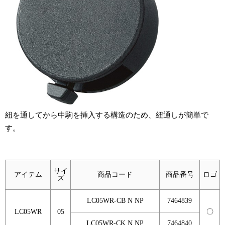
紐を通してから中駒を挿入する構造のため、紐通しが簡単で
す。
サイ
アイテム
商品コード
商品番号
ロゴ
ズ
LC05WR-CB N NP
7464839
LC05WR
05
〇
LC05WR-CK N NP
7464840