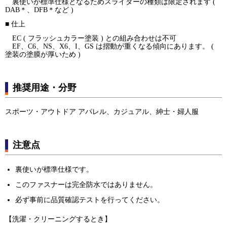
裏使いが標準仕様となるためスライダーの種類は限定されます (
DAB＊、DFB＊など )
■ 仕上
EC ( フラッシュカラー塗装 ) との組み合わせは不可
EF、C6、NS、X6、I、GS は摺動が重くなる傾向にあります。 (
塗装の塗膜が厚いため )
推奨用途・分野
スポーツ・アウトドア アパレル、カジュアル、紳士・婦人服
注意点
裏使いが標準仕様です。
このファスナーは完全防水ではありません。
必ず事前に品質確認テストを行ってください。
【洗濯・クリーニングするとき】