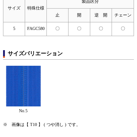
製品区分
サイズ
特殊仕様
止
開
逆 開
チェーン
5
FAGC580
〇
〇
〇
〇
サイズバリエーション
No.5
※ 画像は【 T10 】 ( つや消し ) です。