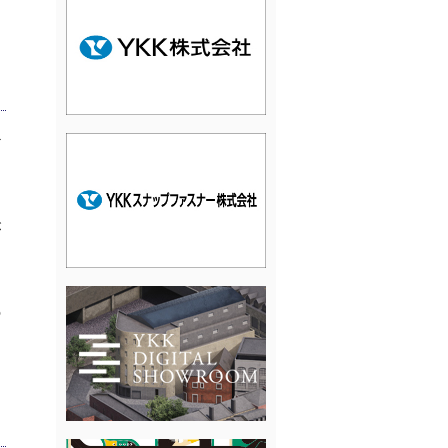
ど
ク
に
が
く
の