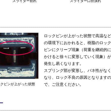
スライダー割れ
スライダー口径潰れ
ロックピンが上がった状態で高温な
の環境下におかれると、樹脂のロッ
ピンにクリープ現象（荷重を継続的
かけると徐々に変形していく現象）
発生し易くなります。
スプリング部が変形し、バネ性がな
なり、ロック不良の原因となります
ックピンが上がった状態
で、ご注意ください。
ー