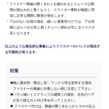
ファスナー務歯の際 ( きわ ) を縫われるとスムーズな開
閉が損なわれ ( 重くなり ) 、スライダー摩耗が極度に増
加し正常な開閉に弊害が発生します。
下止のない仕様の場合、縫いと接着等だけでは、下止性
能にばらつきが生じ易くチェーン割れが生じるリスクが
高くなります。
以上のような複合的な事象によりファスナーのパンクが発生す
る可能性が有ります。
対策
靴に撥水剤・艶出し剤・ワックス等を塗布する場合、
ファスナーの務歯に付着しない様に注意して下さい
バラシ縫い ( スクランブル縫製 ) の場合、左右のペア
が合う様なＮｏ付け等を行ってください。
ファスナー付けは、務歯の際 ( きわ ) から３ｍｍ以上