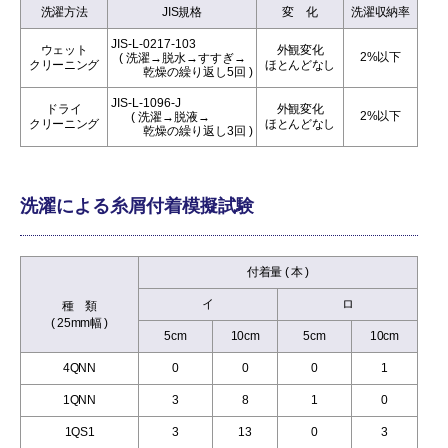
洗濯方法
JIS規格
変 化
洗濯収納率
JIS-L-0217-103
ウェット
外観変化
2%以下
( 洗濯→脱水→すすぎ→
クリーニング
ほとんどなし
乾燥の繰り返し5回 )
JIS-L-1096-J
ドライ
外観変化
2%以下
( 洗濯→脱液→
クリーニング
ほとんどなし
乾燥の繰り返し3回 )
洗濯による糸屑付着模擬試験
付着量 ( 本 )
イ
ロ
種 類
( 25mm幅 )
5cm
10cm
5cm
10cm
4QNN
0
0
0
1
1QNN
3
8
1
0
1QS1
3
13
0
3