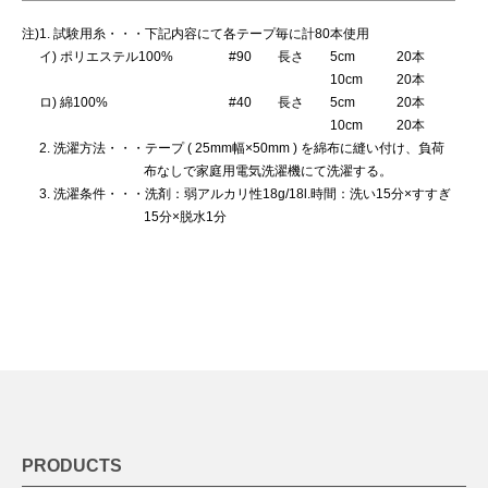
注)1. 試験用糸・・・下記内容にて各テープ毎に計80本使用
イ) ポリエステル100%
#90
長さ
5cm
20本
10cm
20本
ロ) 綿100%
#40
長さ
5cm
20本
10cm
20本
2. 洗濯方法・・・テープ ( 25mm幅×50mm ) を綿布に縫い付け、負荷
布なしで家庭用電気洗濯機にて洗濯する。
3. 洗濯条件・・・洗剤：弱アルカリ性18g/18l.時間：洗い15分×すすぎ
15分×脱水1分
PRODUCTS